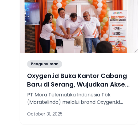
Pengumuman
Oxygen.id Buka Kantor Cabang
Baru di Serang, Wujudkan Akses
Internet Cepat & Stabil untuk
PT Mora Telematika Indonesia Tbk
Warga Banten
(Moratelindo) melalui brand Oxygen.id
resmi membuka kantor cabang baru di
October 31, 2025
Kota Serang, Banten. Pembukaan cabang
baru ini menjadi bagian dari langkah
ekspansi berkelanjutan Oxygen.id setelah