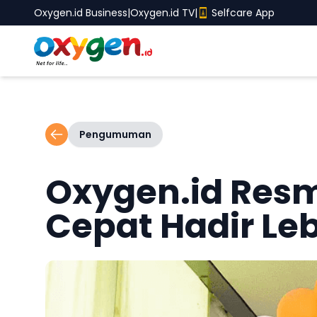
Oxygen.id Business
|
Oxygen.id TV
|
Selfcare App
Pengumuman
Oxygen.id Resm
Cepat Hadir Le