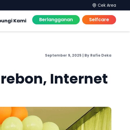
Cek Area
Berlangganan
Selfcare
bungi Kami
September 9, 2025
|
By Rafie Deka
rebon, Internet