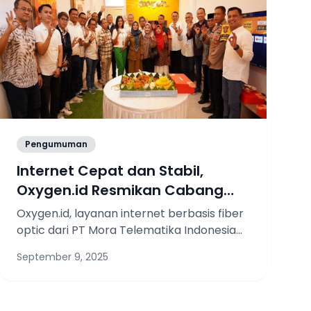
Pengumuman
Internet Cepat dan Stabil,
Oxygen.id Resmikan Cabang
Depok
Oxygen.id, layanan internet berbasis fiber
optic dari PT Mora Telematika Indonesia
Tbk (Moratelindo), meresmikan kantor
September 9, 2025
cabang barunya di Kota Depok, Jawa
Barat.