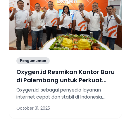
Pengumuman
Oxygen.id Resmikan Kantor Baru
di Palembang untuk Perkuat
Transformasi Digital Sumatera
Oxygen.id, sebagai penyedia layanan
Selatan
internet cepat dan stabil di Indonesia,
resmi membuka kantor cabang ke-14
October 31, 2025
yang berlokasi di Jl. Rudus, 20 Ilir,
Kecamatan Kemuning, Kota Palembang.
Kehadiran cabang baru ini menjadi