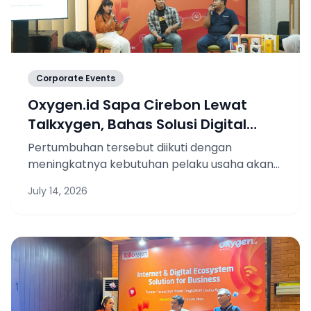
Corporate Events
Oxygen.id Sapa Cirebon Lewat
Talkxygen, Bahas Solusi Digital
untuk Bisnis
Pertumbuhan tersebut diikuti dengan
meningkatnya kebutuhan pelaku usaha akan
teknologi yang mampu menjaga operasional
July 14, 2026
tetap lancar sekaligus mendukung
perkembangan bisnis