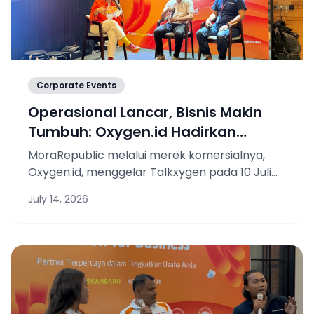
Corporate Events
Operasional Lancar, Bisnis Makin
Tumbuh: Oxygen.id Hadirkan
Talkxygen di Jakarta Utara
MoraRepublic melalui merek komersialnya,
Oxygen.id, menggelar Talkxygen pada 10 Juli
2026 di CW Coffee & Eatery, Jakarta Utara
July 14, 2026