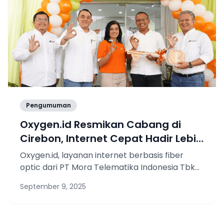
memperkuat dukungan terhadap percepatan
transformasi digital di wilayah Sumatera
Selatan.
Pengumuman
Oxygen.id Resmikan Cabang di
Cirebon, Internet Cepat Hadir Lebih
Dekat
Oxygen.id, layanan internet berbasis fiber
optic dari PT Mora Telematika Indonesia Tbk
(Moratelindo), kembali memperluas
September 9, 2025
jaringannya dengan meresmikan kantor
cabang baru di Kota Cirebon, Jawa Barat.
Peresmian cabang ini menjadi langkah