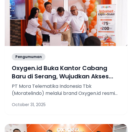
Pengumuman
Oxygen.id Buka Kantor Cabang
Baru di Serang, Wujudkan Akses
Internet Cepat & Stabil untuk
PT Mora Telematika Indonesia Tbk
Warga Banten
(Moratelindo) melalui brand Oxygen.id resmi
membuka kantor cabang baru di Kota Serang,
October 31, 2025
Banten. Pembukaan cabang baru ini menjadi
bagian dari langkah ekspansi berkelanjutan
Oxygen.id setelah sebelumnya hadir di
sejumlah kota seperti Depok, Pamulang,